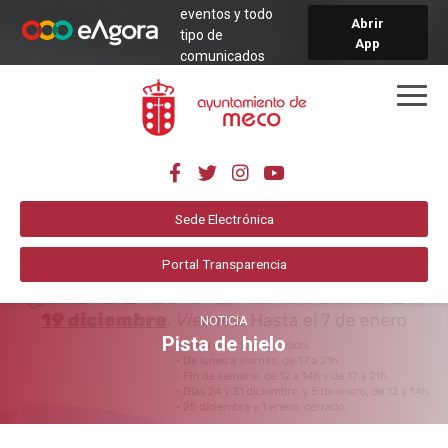
eventos y todo
Abrir
tipo de
App
comunicados
municipales de
forma sencilla y
directa.
Sede Electrónica
Portal Transparencia
NOTICIA
Pista de hielo