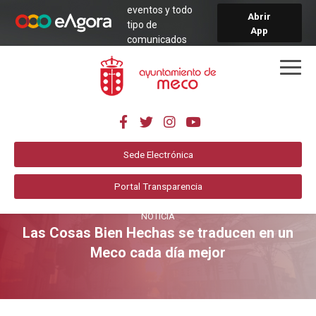
eventos y todo
Abrir
tipo de
App
comunicados
municipales de
forma sencilla y
directa.
Sede Electrónica
Portal Transparencia
NOTICIA
Las Cosas Bien Hechas se traducen en un
Meco cada día mejor