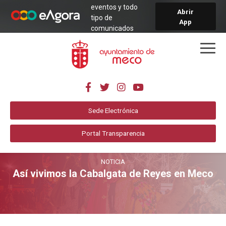
eventos y todo
Abrir
tipo de
App
comunicados
municipales de
forma sencilla y
directa.
Sede Electrónica
Portal Transparencia
NOTICIA
Así vivimos la Cabalgata de Reyes en Meco