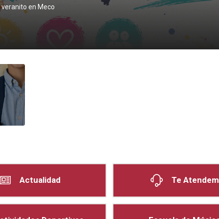
l veranito en Meco
Actualidad
Te Atendem