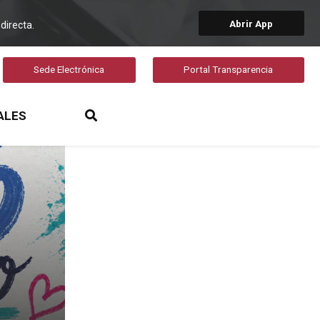
Abrir App
directa.
Sede Electrónica
Portal Transparencia
ALES
Timeline Twitter
15
JUN. 26
Becas educativas curso 26/2